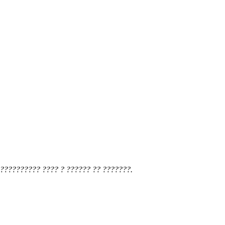
?????????? ???? ? ?????? ?? ???????.