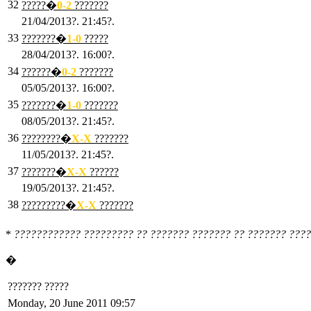
32
?????�
0
-2
???????
21/04/2013?. 21:45?.
33
???????�
1
-0
?????
28/04/2013?. 16:00?.
34
??????�
0
-2
???????
05/05/2013?. 16:00?.
35
???????�
1
-0
???????
08/05/2013?. 21:45?.
36
????????�
X
-X
???????
11/05/2013?. 21:45?.
37
???????�
X
-X
??????
19/05/2013?. 21:45?.
38
?????????�
X
-X
???????
*
???????????? ????????? ?? ??????? ??????? ?? ??????? ????
�
??????? ?????
Monday, 20 June 2011 09:57