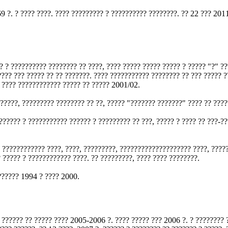
9 ?. ? ???? ????. ???? ????????? ? ?????????? ????????. ?? 22 ??? 201
 ? ?????????? ???????? ?? ????, ???? ????? ????? ????? ? ????? "?" ??
???? ??? ????? ?? ?? ???????. ???? ??????????? ???????? ?? ??? ????? 
 ???? ???????????? ????? ?? ????? 2001/02.
?????, ????????? ???????? ?? ??, ????? "??????? ???????" ???? ?? ????
?????? ? ??????????? ?????? ? ????????? ?? ???, ????? ? ???? ?? ???-?
? ???????????? ????, ????, ?????????, ???????????????????? ????, ?????
 ????? ? ???????????? ????. ?? ?????????, ???? ???? ????????.
?????? 1994 ? ???? 2000.
 ?????? ?? ????? ???? 2005-2006 ?. ???? ????? ??? 2006 ?. ? ???????? 