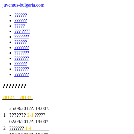
juventus-bulgaria.com
??????
??????
?????
??? ????
???????
??????
???????
???????
???????
??????
???????
???????
????????
2012?. - 2013?.
25/08/2012?. 19:00?.
1
???????
2
-1
?????
02/09/2012?. 19:00?.
2
???????
1
-4
???????