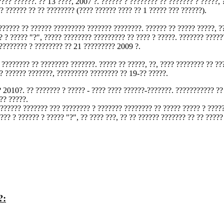
??? ??????. ?? 13 ????, 2007 ?. ?????? ? ???????? ?? ??????? ? ?????, 
? ?????? ?? ?? ???????? (???? ?????? ???? ?? 1 ????? ??? ??????).
?????? ?? ?????? ????????? ??????? ????????. ?????? ?? ????? ?????, ?
 ? ????? "?", ????? ???????? ????????? ?? ???? ? ?????. ??????? ?????
 ???????? ? ???????? ?? 21 ????????? 2009 ?.
 ???????? ?? ???????? ???????. ????? ?? ?????, ??, ???? ???????? ?? ??
? ?????? ???????, ????????? ???????? ?? 19-?? ?????.
? 2010?. ?? ??????? ? ????? - ???? ???? ??????-???????. ??????????? ??
?? ?????.
 ?????? ??????? ??? ???????? ? ??????? ???????? ?? ????? ????? ? ????
??? ? ?????? ? ????? "?", ?? ???? ???, ?? ?? ?????? ??????? ?? ?? ?????
?: