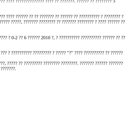
??? ???? ?????????????? ???? ?? ???????. ?????? ?? ???????? 5
??? ???? ?????? ?? ?? ??????? ?? ?????? ?? ?????????? ? ???????? ?
????? ?????, ??????? ???????? ?? ??????? ???????? ? ???? ?????? ??
???? ? 0-2 ?? 6 ?????? 2010 ?, ? ?????????? ?????????? ?????? ?? ??
 ??? ? ?????????? ????????? ? ????? "?" ???? ?????????? ?? ??????
???, ????? ?? ????????? ???????? ????????. ??????? ?????? ???????
 ???????.