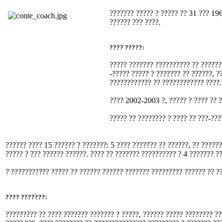
??????? ????? ? ????? ?? 31 ??? 196
?????? ??? ????.
???? ?????:
????? ??????? ?????????? ?? ???????
-????? ????? ? ??????? ?? ??????, ?
???????????? ?? ???????????? ????.
???? 2002-2003 ?, ????? ? ???? ?? ?
????? ?? ???????? ? ???? ?? ???-???
?????? ???? 15 ?????? ? ???????: 5 ???? ??????? ?? ??????, ?? ?????
????? ? ??? ?????? ??????. ???? ?? ??????? ?????????? ? 4 ??????? ??
? ??????????? ????? ?? ?????? ?????? ??????? ????????? ?????? ?? ?
???? ???????:
????????? ?? ???? ??????? ??????? ? ?????, ?????? ????? ???????? ??