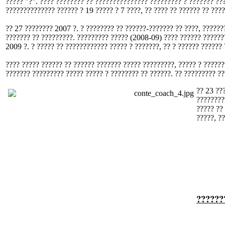
????? "?". ???? ???????? ?? ??????????????? ????????? ? ??????? ???
?????????????? ?????? ? 19 ????? ? 7 ????, ?? ???? ?? ?????? ?? ????
?? 27 ???????? 2007 ?. ? ???????? ?? ??????-??????? ?? ????, ??????
??????? ?? ?????????. ????????? ????? (2008-09) ???? ?????? ???????
2009 ?. ? ????? ?? ???????????? ????? ? ???????, ?? ? ?????? ??????
???? ????? ?????? ?? ?????? ??????? ????? ?????????, ????? ? ??????
??????? ????????? ????? ????? ? ???????? ?? ??????. ?? ????????? ??
?? 23 ??
????????
????? ??
?????, ??
??????