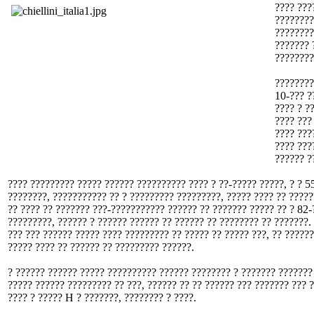
???? ???
????????
????????
??????? 
????????
????????
10-??? ?
???? ? ?
???? ???
???? ???
???? ???
?????? ?
???? ????????? ????? ?????? ?????????? ???? ? ??-????? ?????, ? ? 5
????????, ??????????? ?? ? ????????? ?????????, ????? ???? ?? ?????
?? ???? ?? ??????? ???-??????????? ?????? ?? ??????? ????? ?? ? 82-?
?????????, ?????? ? ?????? ?????? ?? ?????? ?? ???????? ?? ???????.
??? ??? ?????? ????? ???? ????????? ?? ????? ?? ????? ???, ?? ?????
????? ???? ?? ?????? ?? ????????? ??????.
? ?????? ?????? ????? ?????????? ?????? ???????? ? ??????? ???????
????? ?????? ????????? ?? ???, ?????? ?? ?? ?????? ??? ??????? ??? 
???? ? ????? H ? ???????, ???????? ? ????.