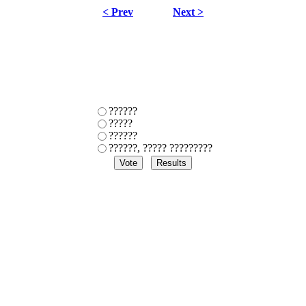
< Prev
Next >
??????
?????
??????
??????, ????? ?????????