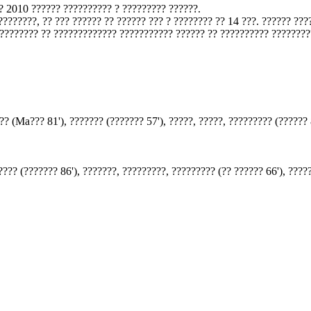
?? 2010 ?????? ?????????? ? ????????? ??????.
???????, ?? ??? ?????? ?? ?????? ??? ? ???????? ?? 14 ???. ?????? ????
????????? ?? ????????????? ??????????? ?????? ?? ?????????? ????????
?? (Ma??? 81'), ??????? (??????? 57'), ?????, ?????, ????????? (?????? 8
???? (??????? 86'), ???????, ?????????, ????????? (?? ?????? 66'), ?????