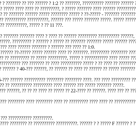
? ? ??????? ?? ??? ?????? ? 1:2 ?? ???????, ?????????? ??????? ?????? 
? ????? ???? ???? ?? ?????????, ? ????? ??????? ???? ?????? ?????????
? ?? ??????? ?????? ????? ???????? ????? ? ??-????? - ??????? ???????
?? ?????????? ??????????, ?????? ??? ????? ??????? ?????. ????? ????
?? ??????????, ????? ? ?? 11 ???.
? ??????? ??????? ???? ? ???? ?? ?????? ????????? ?????????? ??????, 
?????. ????????? ? ?????? ? ????? ?? ??????? ??????? ????? ?????? ???
???? ???? ?????? ??????? ? ?????? ??? ???? ?? 1:0.
 ?????? ??-????? ????? ?????? ???? ?? ???????. ????????? ???????? ???
?? ?? ????????? ?? ????? ?????????, ????? ? ??????????? ???? ????? ??
?????????? ??? ??????? ?? ???? ?????????? ????? ? ?? ???? ?? ????????
? ?????? ? 40-??? ??????, ?? ?????? ?? ???? ?? ?????? ?? ????? ???????
5-??? ?????? ?????????? ???????? ???????? ????. ??? ???? ????????? ??
?? ?? ?????????? ????????? ???? ?????? ??? ????? ??????? ?????.
?? ??????, ?? ?? ?? ???? ?? ????? ?? 22-???? ?? ??????. ???? ??? ?? ??
???? ???????? ???? ???????? ???? ?? ????????? ???? ???? ?? ??????????
 ??? ??????????? ?????????.
????? ???????? ?? ?????????? ??????????. ?????? ? ? ????? F ?????? ? ?