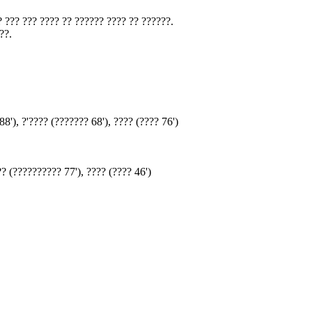
 ??? ??? ???? ?? ?????? ???? ?? ??????.
??.
8'), ?'???? (??????? 68'), ???? (???? 76')
? (?????????? 77'), ???? (???? 46')