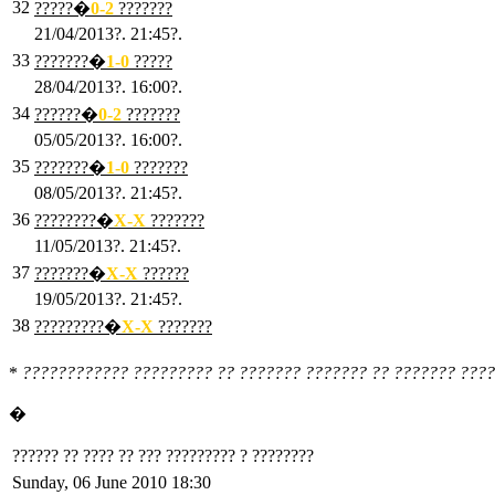
32
?????�
0
-2
???????
21/04/2013?. 21:45?.
33
???????�
1
-0
?????
28/04/2013?. 16:00?.
34
??????�
0
-2
???????
05/05/2013?. 16:00?.
35
???????�
1
-0
???????
08/05/2013?. 21:45?.
36
????????�
X
-X
???????
11/05/2013?. 21:45?.
37
???????�
X
-X
??????
19/05/2013?. 21:45?.
38
?????????�
X
-X
???????
*
???????????? ????????? ?? ??????? ??????? ?? ??????? ????
�
?????? ?? ???? ?? ??? ????????? ? ????????
Sunday, 06 June 2010 18:30