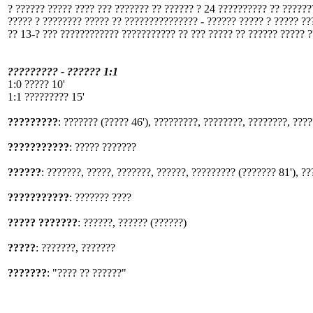
? ?????? ????? ???? ??? ??????? ?? ?????? ? 24 ?????????? ?? ?????
????? ? ???????? ????? ?? ??????????????? - ?????? ????? ? ????? ???
?? 13-? ??? ???????????? ??????????? ?? ??? ????? ?? ?????? ????? 
????????? - ?????? 1:1
1:0 ????? 10'
1:1 ????????? 15'
?????????
: ??????? (????? 46'), ?????????, ????????, ????????, ????
???????????
: ????? ???????
??????
: ???????, ?????, ???????, ??????, ????????? (??????? 81'), ??
???????????
: ??????? ????
????? ???????
: ??????, ?????? (??????)
?????
: ???????, ???????
???????
: "???? ?? ??????"