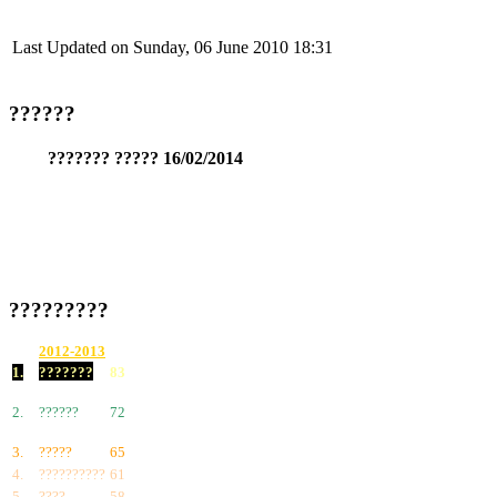
Last Updated on Sunday, 06 June 2010 18:31
??????
??????? ????? 16/02/2014
?????????
2012-2013
1.
???????
83
2.
??????
72
3.
?????
65
4.
??????????
61
5.
????
58