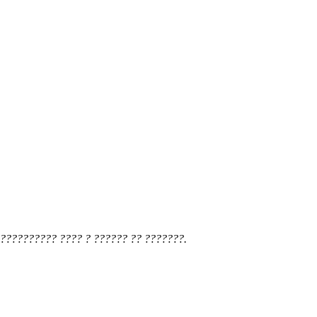
?????????? ???? ? ?????? ?? ???????.