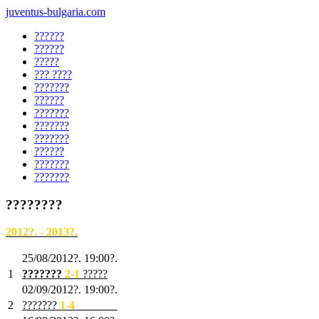
juventus-bulgaria.com
??????
??????
?????
??? ????
???????
??????
???????
???????
???????
??????
???????
???????
????????
2012?. - 2013?.
25/08/2012?. 19:00?.
1
???????
2
-1
?????
02/09/2012?. 19:00?.
2
???????
1
-4
???????