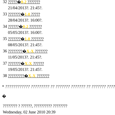
32
?????�
0
-2
???????
21/04/2013?. 21:45?.
33
???????�
1
-0
?????
28/04/2013?. 16:00?.
34
??????�
0
-2
???????
05/05/2013?. 16:00?.
35
???????�
1
-0
???????
08/05/2013?. 21:45?.
36
????????�
X
-X
???????
11/05/2013?. 21:45?.
37
???????�
X
-X
??????
19/05/2013?. 21:45?.
38
?????????�
X
-X
???????
*
???????????? ????????? ?? ??????? ??????? ?? ??????? ????
�
???????? ? ??????, ?????????? ????????
Wednesday, 02 June 2010 20:39