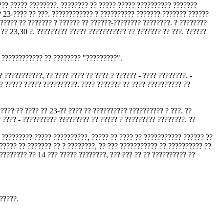
??? ????? ????????. ???????? ?? ????? ????? ?????????? ???????
? 23-???? ?? ???. ???????????? ? ?????????? ??????? ??????? ??????
?????? ?? ??????? ? ?????? ?? ??????-???????? ????????. ? ????????
?? 23,30 ?. ????????? ????? ??????????? ?? ??????? ?? ???. ??????
? ???????????? ?? ???????? "?????????".
 ???????????, ?? ???? ???? ?? ???? ? ?????? - ???? ????????. -
? ????? ????? ??????????. ???? ??????? ?? ???? ?????????? ??
??? ?? ???? ?? 23-?? ???? ?? ?????????? ?????????? ? ???. ??
 ???? - ?????????? ????????? ?? ????? ? ????????? ????????. ??
 ????????? ????? ??????????, ????? ?? ???? ?? ??????????? ?????? ??
????? ?? ??????? ?? ? ????????, ?? ??? ??????????? ?? ?????????? ??
????????? ?? 14 ??? ????? ????????, ??? ??? ?? ?? ?????????? ??
?????.
.