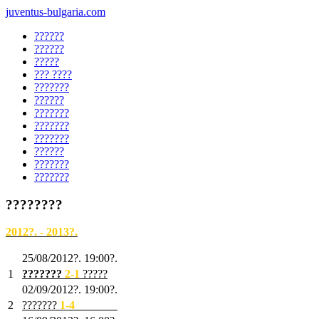
juventus-bulgaria.com
??????
??????
?????
??? ????
???????
??????
???????
???????
???????
??????
???????
???????
????????
2012?. - 2013?.
25/08/2012?. 19:00?.
1
???????
2
-1
?????
02/09/2012?. 19:00?.
2
???????
1
-4
???????