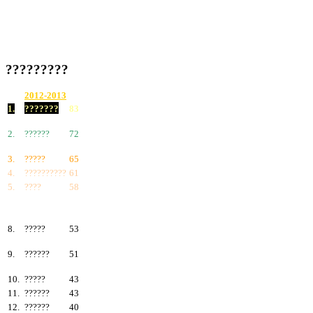
?????????
2012-2013
1.
???????
83
2.
??????
72
3.
?????
65
4.
??????????
61
5.
????
58
6.
???????
57
7.
?????
55
8.
?????
53
9.
??????
51
10.
?????
43
11.
??????
43
12.
??????
40