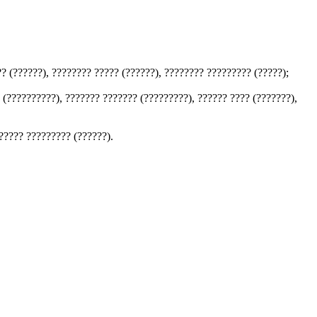
?? (??????), ???????? ????? (??????), ???????? ????????? (?????);
 (??????????), ??????? ??????? (?????????), ?????? ???? (???????),
 ????? ????????? (??????).