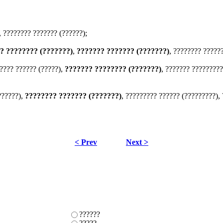
, ???????? ??????? (??????);
? ???????? (???????)
,
??????? ??????? (???????)
, ???????? ?????
????? ?????? (?????),
??????? ???????? (???????)
, ??????? ?????????
??????),
???????? ??????? (???????)
, ????????? ?????? (?????????),
< Prev
Next >
??????