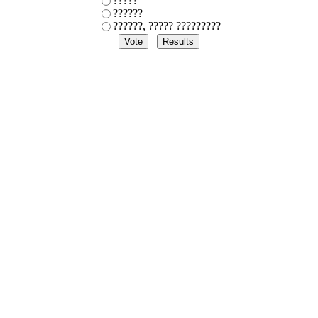
?????
??????
??????, ????? ?????????