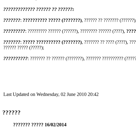
????????????? ?????? ?? ??????:
???????
:
?????????? ????? (???????)
, ?????? ?? ??????? (??????)
?????????
: ????????? ?????? (??????), ???????? ?????? (????),
????
???????
:
????? ?????????? (???????)
, ??????? ?? ???? (????), ??
?????? ????? (?????);
??????????
: ??????? ?? ?????? (???????), ??????? ?????????? (????
Last Updated on Wednesday, 02 June 2010 20:42
??????
??????? ????? 16/02/2014