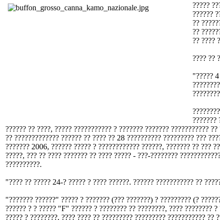
????? ??
?????? ?
?? ?????
?? ?????
?? ???? 
???? ?? 
"????? 4
????????
????????
????????
??????? 
?????? ?? ????, ????? ??????????? ? ??????? ??????? ??????????? ??
?? ????????????? ?????? ?? ???? ?? 28 ?????????? ????????? ??? ???
??????? 2006, ?????? ????? ? ???????????? ??????, ??????? ?? ??? ??
?????, ??? ?? ???? ??????? ?? ???? ????? - ???-???????? ????????????
??????????.
"???? ?? ????? 24-? ????? ? ???? ??????. ?????? ??????????? ?? ????
"??????? ??????" ????? ? ??????? (??? ???????) ? ????????? (? ?????
?????? ? ? ????? "F" ?????? ? ???????? ?? ????????, ???? ???????? ? 
????? ? ????????, ???? ???? ?? ????????? ????????? ??????????? ?? 