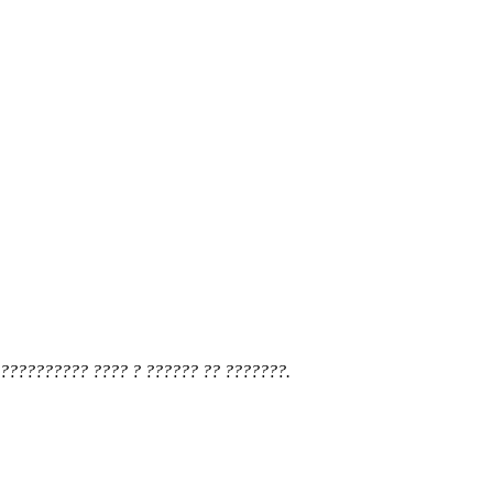
?????????? ???? ? ?????? ?? ???????.