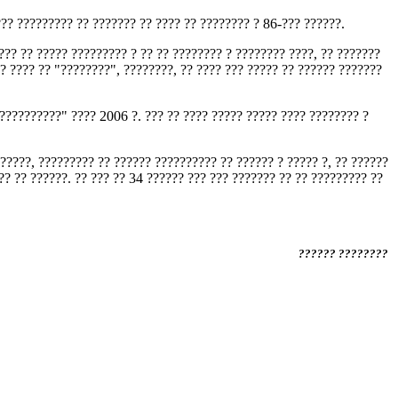
??? ????????? ?? ??????? ?? ???? ?? ???????? ? 86-??? ??????.
???? ?? ????? ????????? ? ?? ?? ???????? ? ???????? ????, ?? ???????
?? ???? ?? "????????", ????????, ?? ???? ??? ????? ?? ?????? ???????
???????????" ???? 2006 ?. ??? ?? ???? ????? ????? ???? ???????? ?
??????, ????????? ?? ?????? ?????????? ?? ?????? ? ????? ?, ?? ??????
?? ?? ??????. ?? ??? ?? 34 ?????? ??? ??? ??????? ?? ?? ????????? ??
?????? ????????