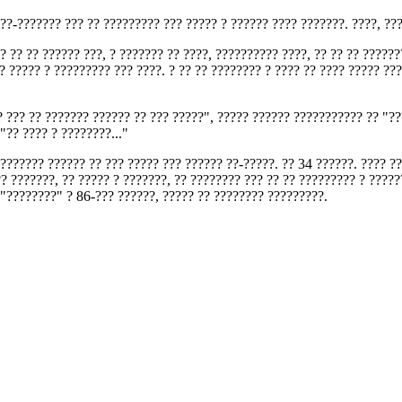
???-??????? ??? ?? ????????? ??? ????? ? ?????? ???? ???????. ????, ??
?? ?? ?? ?????? ???, ? ??????? ?? ????, ?????????? ????, ?? ?? ?? ?????
? ????? ? ????????? ??? ????. ? ?? ?? ???????? ? ???? ?? ???? ????? ??
? ??? ?? ??????? ?????? ?? ??? ?????", ????? ?????? ??????????? ?? "?
"?? ???? ? ????????..."
???????? ?????? ?? ??? ????? ??? ?????? ??-?????. ?? 34 ??????. ???? ?
?? ???????, ?? ????? ? ???????, ?? ???????? ??? ?? ?? ????????? ? ?????
 "????????" ? 86-??? ??????, ????? ?? ???????? ?????????.