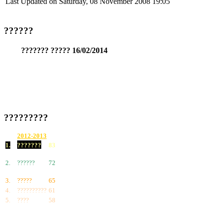
Last Updated on Saturday, 08 November 2008 19:05
??????
??????? ????? 16/02/2014
?????????
2012-2013
1.
???????
83
2.
??????
72
3.
?????
65
4.
??????????
61
5.
????
58
6.
???????
57
7.
?????
55