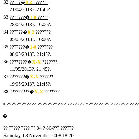
32
?????�
0
-2
???????
21/04/2013?. 21:45?.
33
???????�
1
-0
?????
28/04/2013?. 16:00?.
34
??????�
0
-2
???????
05/05/2013?. 16:00?.
35
???????�
1
-0
???????
08/05/2013?. 21:45?.
36
????????�
X
-X
???????
11/05/2013?. 21:45?.
37
???????�
X
-X
??????
19/05/2013?. 21:45?.
38
?????????�
X
-X
???????
*
???????????? ????????? ?? ??????? ??????? ?? ??????? ????
�
?? ????? ???? ?? 34 ? 86-??? ??????
Saturday, 08 November 2008 18:20