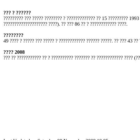
??? ? ??????
????????? ??? ????? ???????? ? ????????????? ?? 15 ????????? 1993 (
???????????????????? ????). ?? ??? 86 ?? ? ???????????? ????.
????????
49 ???? ? ????? ??? ????? ? ???????????? ?????? ?????. ?? ??? 43 ?? 
???? 2008
??? ?? ??????????? ?? ? ?????????? ??????? ?? ???????????? ???? (?? 