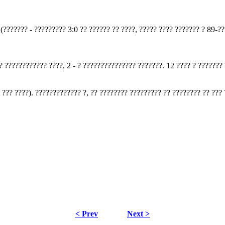
??????? - ????????? 3:0 ?? ?????? ?? ????, ????? ???? ??????? ? 89-??
? ???????????? ????, 2 - ? ??????????????? ???????. 12 ???? ? ??????? 
??? ????). ????????????? ?, ?? ???????? ????????? ?? ???????? ?? ??? 
< Prev
Next >