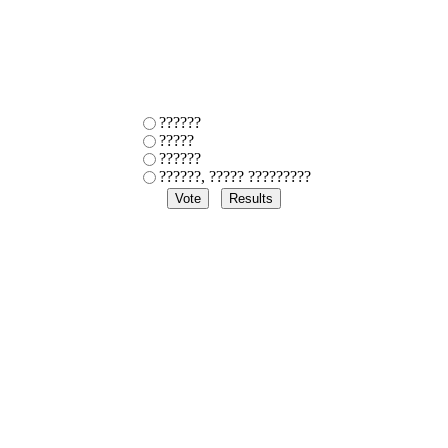
??????
?????
??????
??????, ????? ?????????