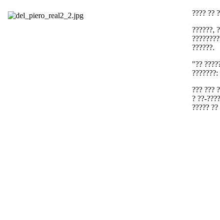
???? ?? 
??????, 
????????
??????.
"?? ????
???????: 
??? ??? 
? ??-???
????? ??