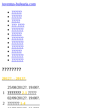
juventus-bulgaria.com
??????
??????
?????
??? ????
???????
??????
???????
???????
???????
??????
???????
???????
????????
2012?. - 2013?.
25/08/2012?. 19:00?.
1
???????
2
-1
?????
02/09/2012?. 19:00?.
2
???????
1
-4
???????