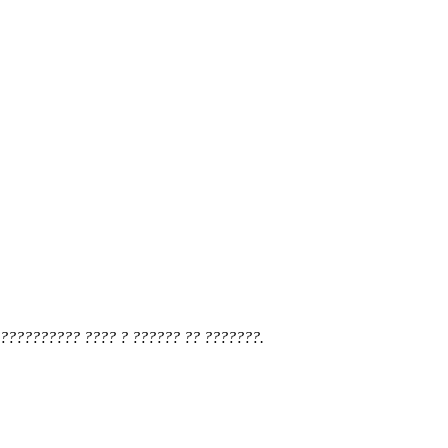
?????????? ???? ? ?????? ?? ???????.