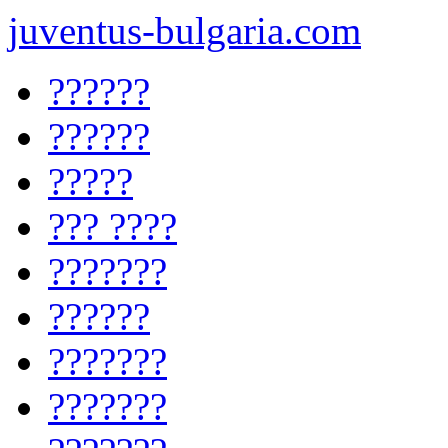
juventus-bulgaria.com
??????
??????
?????
??? ????
???????
??????
???????
???????