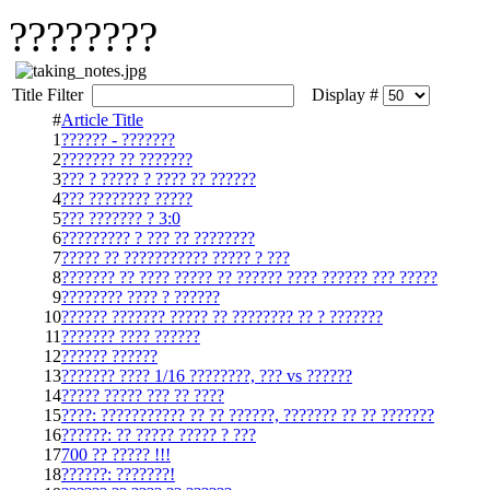
????????
Title Filter
Display #
#
Article Title
1
?????? - ???????
2
??????? ?? ???????
3
??? ? ????? ? ???? ?? ??????
4
??? ???????? ?????
5
??? ??????? ? 3:0
6
????????? ? ??? ?? ????????
7
????? ?? ??????????? ????? ? ???
8
??????? ?? ???? ????? ?? ?????? ???? ?????? ??? ?????
9
???????? ???? ? ??????
10
?????? ??????? ????? ?? ???????? ?? ? ???????
11
??????? ???? ??????
12
?????? ??????
13
??????? ???? 1/16 ????????, ??? vs ??????
14
????? ????? ??? ?? ????
15
????: ??????????? ?? ?? ??????, ??????? ?? ?? ???????
16
??????: ?? ????? ????? ? ???
17
700 ?? ????? !!!
18
??????: ???????!