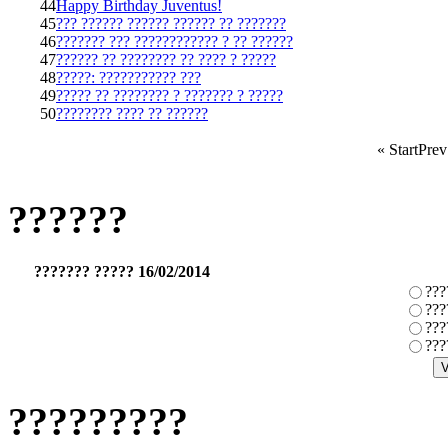
44
Happy Birthday Juventus!
45
??? ?????? ?????? ?????? ?? ???????
46
??????? ??? ???????????? ? ?? ??????
47
?????? ?? ???????? ?? ???? ? ?????
48
?????: ??????????? ???
49
????? ?? ???????? ? ??????? ? ?????
50
???????? ???? ?? ??????
«
Start
Prev
??????
??????? ????? 16/02/2014
???
???
???
???
?????????