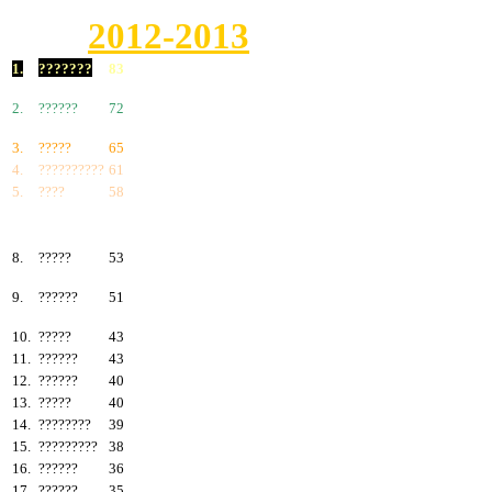
2012-2013
1.
???????
83
2.
??????
72
3.
?????
65
4.
??????????
61
5.
????
58
6.
???????
57
7.
?????
55
8.
?????
53
9.
??????
51
10.
?????
43
11.
??????
43
12.
??????
40
13.
?????
40
14.
????????
39
15.
?????????
38
16.
??????
36
17.
??????
35