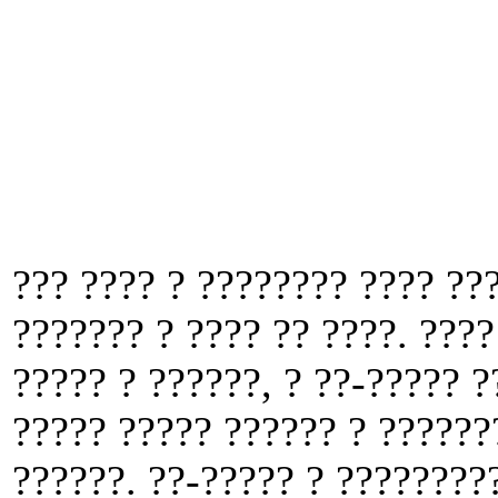
??? ???? ? ???????? ???? ??
??????? ? ???? ?? ????. ???
????? ? ??????, ? ??-????? ?
????? ????? ?????? ? ??????
??????. ??-????? ? ????????