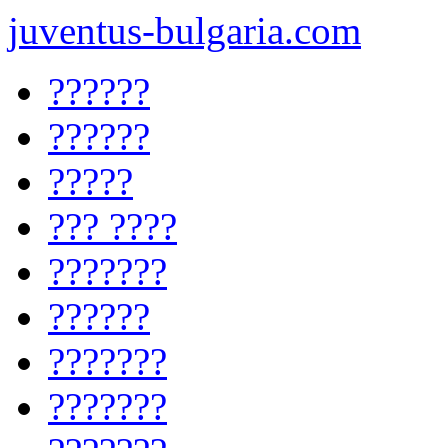
juventus-bulgaria.com
??????
??????
?????
??? ????
???????
??????
???????
???????