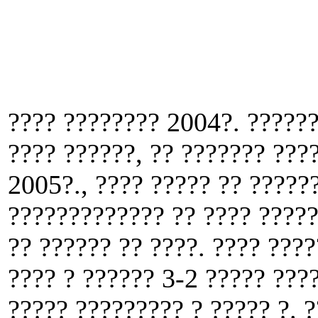
???? ???????? 2004?. ??????
???? ??????, ?? ??????? ???
2005?., ???? ????? ?? ?????
????????????? ?? ???? ?????
?? ?????? ?? ????. ???? ???
???? ? ?????? 3-2 ????? ???
????? ????????? ? ????? ?. 