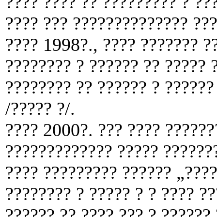
???? ???? ?? ????????? ? ???
???? ??? ?????????????? ??
???? 1998?., ???? ??????? ?
???????? ? ?????? ?? ????? ?
???????? ?? ?????? ? ??????
/????? ?/.
???? 2000?. ??? ???? ???????
????????????? ????? ???????
???? ????????? ?????? „????
???????? ? ????? ? ? ???? ??
?????? ?? ???? ??? ? ?????? 