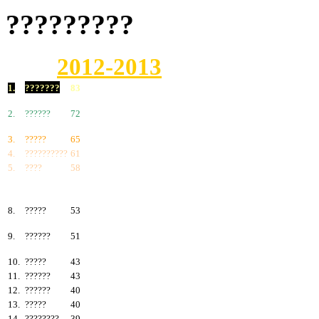
?????????
2012-2013
1.
???????
83
2.
??????
72
3.
?????
65
4.
??????????
61
5.
????
58
6.
???????
57
7.
?????
55
8.
?????
53
9.
??????
51
10.
?????
43
11.
??????
43
12.
??????
40
13.
?????
40
14.
????????
39