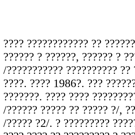
???? ???????????? ?? ??????
?????? ? ??????, ?????? ? ?
/??????????? ?????????? ?? 
????. ???? 1986?. ??? ??????
???????. ???? ???? ???????
/?????? ????? ?? ????? ?/, ?
/????? ?2/. ? ????????? ????