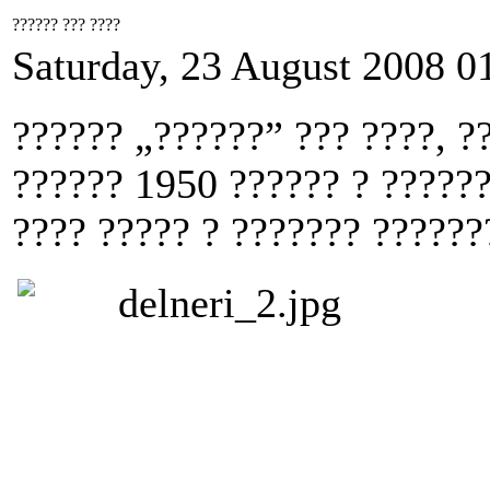
?????? ??? ????
Saturday, 23 August 2008 0
?????? „??????” ??? ????, ?
?????? 1950 ?????? ? ??????
???? ????? ? ??????? ??????